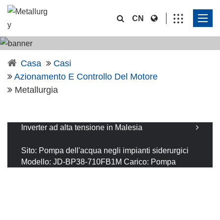
CN
Casa
Casi
Azionamento E Controllo Del Motore
Metallurgia
Inverter ad alta tensione in Malesia
Inverter ad alta tensione in Malesia
Sito: Pompa dell'acqua negli impianti siderurgici
Modello: JD-BP38-710FB1M Carico: Pompa
dell'acqua cristallizzatore Metodo di
raffreddamento: Condizionatore d'aria +
Leggi di più
Raffreddamento ad aria e acqua